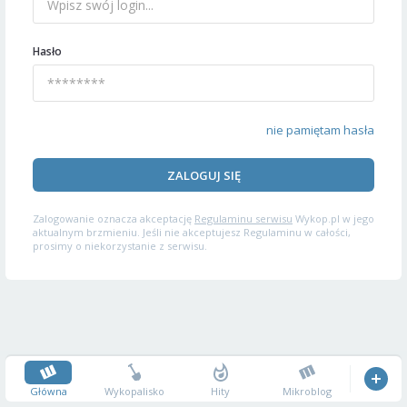
Hasło
nie pamiętam hasła
ZALOGUJ SIĘ
Zalogowanie oznacza akceptację
Regulaminu serwisu
Wykop.pl w jego
aktualnym brzmieniu. Jeśli nie akceptujesz Regulaminu w całości,
prosimy o niekorzystanie z serwisu.
Główna
Wykopalisko
Hity
Mikroblog