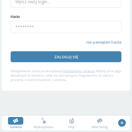
Hasło
nie pamiętam hasła
ZALOGUJ SIĘ
Zalogowanie oznacza akceptację
Regulaminu serwisu
Wykop.pl w jego
aktualnym brzmieniu. Jeśli nie akceptujesz Regulaminu w całości,
prosimy o niekorzystanie z serwisu.
Główna
Wykopalisko
Hity
Mikroblog