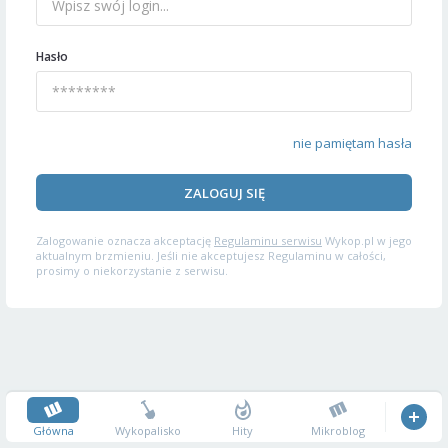
Hasło
nie pamiętam hasła
ZALOGUJ SIĘ
Zalogowanie oznacza akceptację
Regulaminu serwisu
Wykop.pl w jego
aktualnym brzmieniu. Jeśli nie akceptujesz Regulaminu w całości,
prosimy o niekorzystanie z serwisu.
Główna
Wykopalisko
Hity
Mikroblog