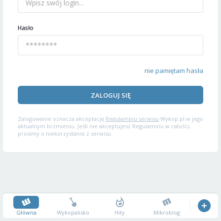
Hasło
nie pamiętam hasła
ZALOGUJ SIĘ
Zalogowanie oznacza akceptację
Regulaminu serwisu
Wykop.pl w jego
aktualnym brzmieniu. Jeśli nie akceptujesz Regulaminu w całości,
prosimy o niekorzystanie z serwisu.
Główna
Wykopalisko
Hity
Mikroblog