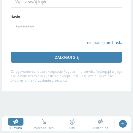
Hasło
nie pamiętam hasła
ZALOGUJ SIĘ
Zalogowanie oznacza akceptację
Regulaminu serwisu
Wykop.pl w jego
aktualnym brzmieniu. Jeśli nie akceptujesz Regulaminu w całości,
prosimy o niekorzystanie z serwisu.
Główna
Wykopalisko
Hity
Mikroblog