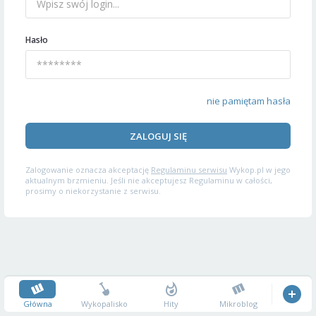
Hasło
nie pamiętam hasła
ZALOGUJ SIĘ
Zalogowanie oznacza akceptację
Regulaminu serwisu
Wykop.pl w jego
aktualnym brzmieniu. Jeśli nie akceptujesz Regulaminu w całości,
prosimy o niekorzystanie z serwisu.
Główna
Wykopalisko
Hity
Mikroblog