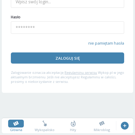
Hasło
nie pamiętam hasła
ZALOGUJ SIĘ
Zalogowanie oznacza akceptację
Regulaminu serwisu
Wykop.pl w jego
aktualnym brzmieniu. Jeśli nie akceptujesz Regulaminu w całości,
prosimy o niekorzystanie z serwisu.
Główna
Wykopalisko
Hity
Mikroblog