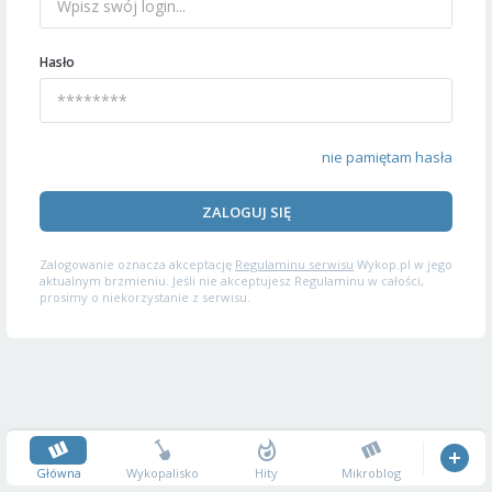
Hasło
nie pamiętam hasła
ZALOGUJ SIĘ
Zalogowanie oznacza akceptację
Regulaminu serwisu
Wykop.pl w jego
aktualnym brzmieniu. Jeśli nie akceptujesz Regulaminu w całości,
prosimy o niekorzystanie z serwisu.
Główna
Wykopalisko
Hity
Mikroblog