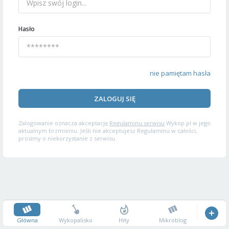
Hasło
nie pamiętam hasła
ZALOGUJ SIĘ
Zalogowanie oznacza akceptację
Regulaminu serwisu
Wykop.pl w jego
aktualnym brzmieniu. Jeśli nie akceptujesz Regulaminu w całości,
prosimy o niekorzystanie z serwisu.
Główna
Wykopalisko
Hity
Mikroblog