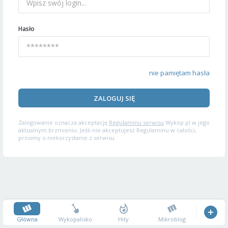
Hasło
nie pamiętam hasła
ZALOGUJ SIĘ
Zalogowanie oznacza akceptację
Regulaminu serwisu
Wykop.pl w jego
aktualnym brzmieniu. Jeśli nie akceptujesz Regulaminu w całości,
prosimy o niekorzystanie z serwisu.
Główna
Wykopalisko
Hity
Mikroblog