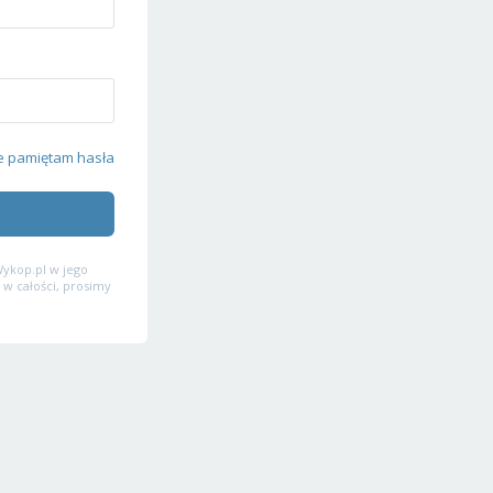
e pamiętam hasła
ykop.pl w jego
 w całości, prosimy