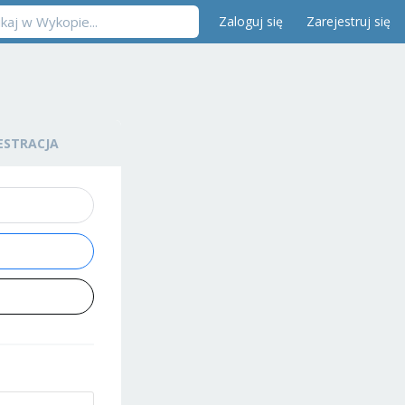
Zaloguj się
Zarejestruj się
ESTRACJA