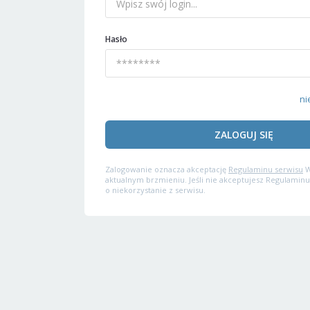
Hasło
ni
ZALOGUJ SIĘ
Zalogowanie oznacza akceptację
Regulaminu serwisu
W
aktualnym brzmieniu. Jeśli nie akceptujesz Regulaminu
o niekorzystanie z serwisu.