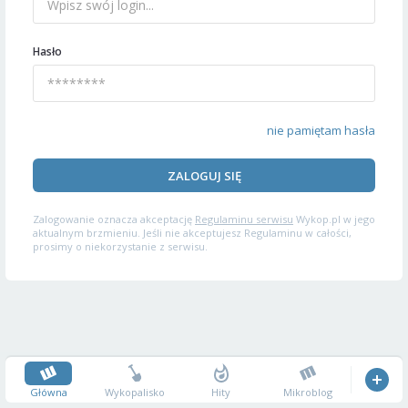
Hasło
nie pamiętam hasła
ZALOGUJ SIĘ
Zalogowanie oznacza akceptację
Regulaminu serwisu
Wykop.pl w jego
aktualnym brzmieniu. Jeśli nie akceptujesz Regulaminu w całości,
prosimy o niekorzystanie z serwisu.
Główna
Wykopalisko
Hity
Mikroblog