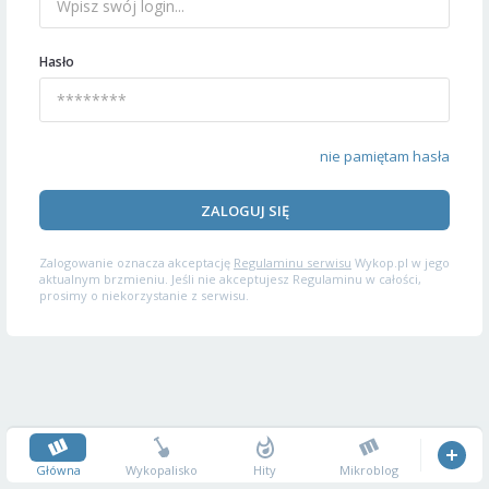
Hasło
nie pamiętam hasła
ZALOGUJ SIĘ
Zalogowanie oznacza akceptację
Regulaminu serwisu
Wykop.pl w jego
aktualnym brzmieniu. Jeśli nie akceptujesz Regulaminu w całości,
prosimy o niekorzystanie z serwisu.
Główna
Wykopalisko
Hity
Mikroblog