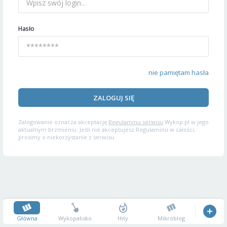
Hasło
nie pamiętam hasła
ZALOGUJ SIĘ
Zalogowanie oznacza akceptację
Regulaminu serwisu
Wykop.pl w jego
aktualnym brzmieniu. Jeśli nie akceptujesz Regulaminu w całości,
prosimy o niekorzystanie z serwisu.
Główna
Wykopalisko
Hity
Mikroblog