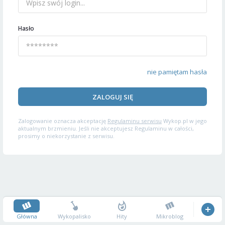
Hasło
nie pamiętam hasła
ZALOGUJ SIĘ
Zalogowanie oznacza akceptację
Regulaminu serwisu
Wykop.pl w jego
aktualnym brzmieniu. Jeśli nie akceptujesz Regulaminu w całości,
prosimy o niekorzystanie z serwisu.
Główna
Wykopalisko
Hity
Mikroblog