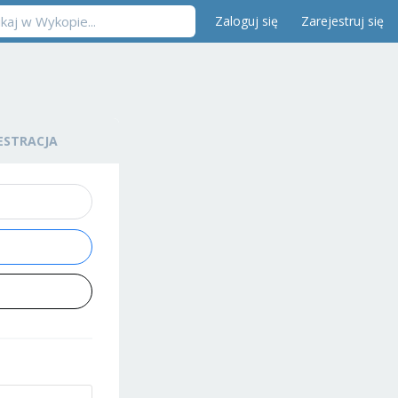
Zaloguj się
Zarejestruj się
ESTRACJA