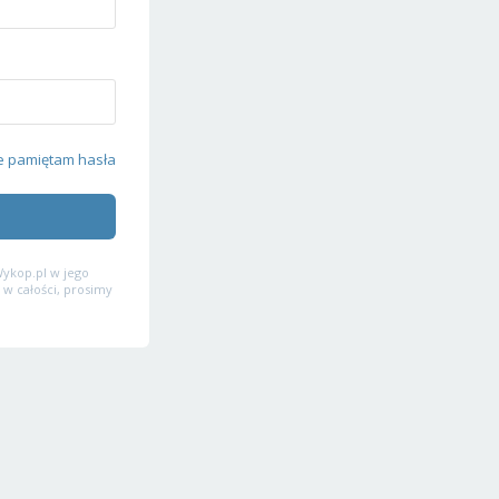
e pamiętam hasła
ykop.pl w jego
 w całości, prosimy