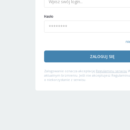
Hasło
ni
ZALOGUJ SIĘ
Zalogowanie oznacza akceptację
Regulaminu serwisu
W
aktualnym brzmieniu. Jeśli nie akceptujesz Regulaminu
o niekorzystanie z serwisu.