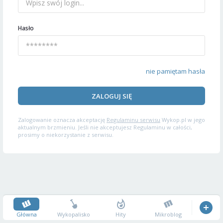
Hasło
nie pamiętam hasła
ZALOGUJ SIĘ
Zalogowanie oznacza akceptację
Regulaminu serwisu
Wykop.pl w jego
aktualnym brzmieniu. Jeśli nie akceptujesz Regulaminu w całości,
prosimy o niekorzystanie z serwisu.
Główna
Wykopalisko
Hity
Mikroblog