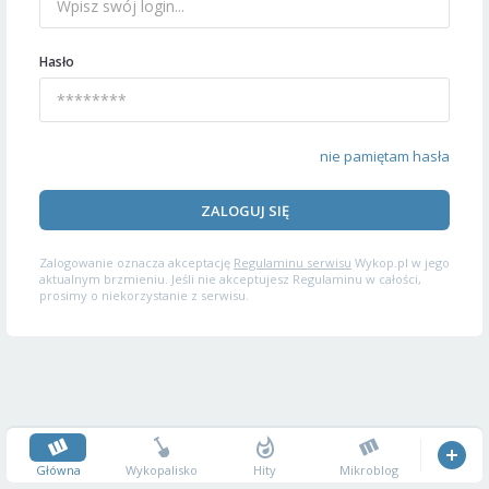
Hasło
nie pamiętam hasła
ZALOGUJ SIĘ
Zalogowanie oznacza akceptację
Regulaminu serwisu
Wykop.pl w jego
aktualnym brzmieniu. Jeśli nie akceptujesz Regulaminu w całości,
prosimy o niekorzystanie z serwisu.
Główna
Wykopalisko
Hity
Mikroblog