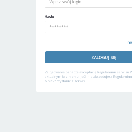
Hasło
ni
ZALOGUJ SIĘ
Zalogowanie oznacza akceptację
Regulaminu serwisu
W
aktualnym brzmieniu. Jeśli nie akceptujesz Regulaminu
o niekorzystanie z serwisu.