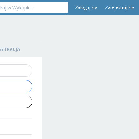
Zaloguj się
Zarejestruj się
ESTRACJA