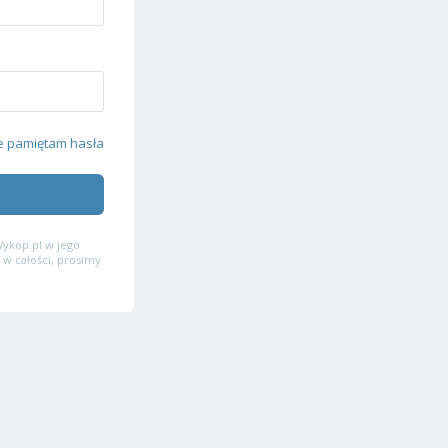
e pamiętam hasła
ykop.pl w jego
 w całości, prosimy