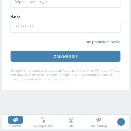
Hasło
nie pamiętam hasła
ZALOGUJ SIĘ
Zalogowanie oznacza akceptację
Regulaminu serwisu
Wykop.pl w jego
aktualnym brzmieniu. Jeśli nie akceptujesz Regulaminu w całości,
prosimy o niekorzystanie z serwisu.
Główna
Wykopalisko
Hity
Mikroblog