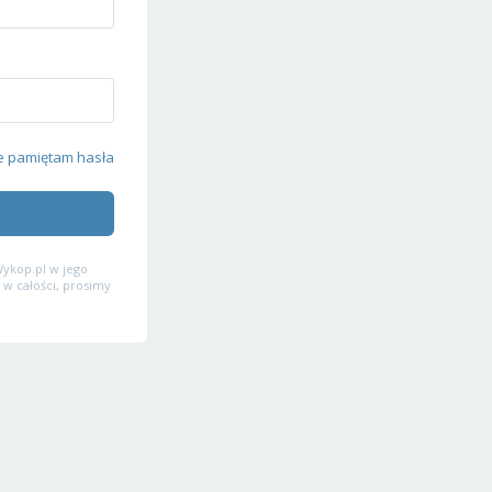
e pamiętam hasła
ykop.pl w jego
 w całości, prosimy