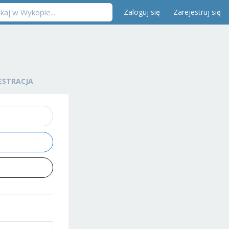
Zaloguj się
Zarejestruj się
ESTRACJA