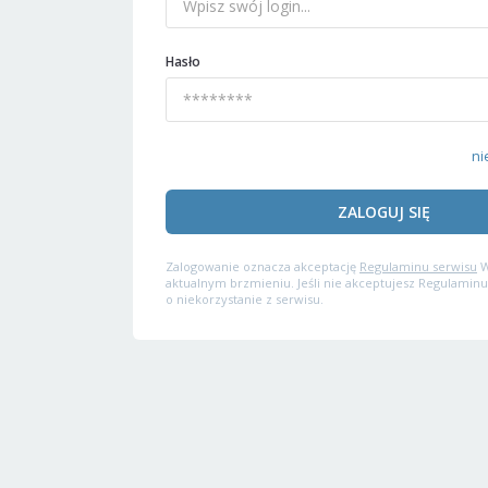
Hasło
ni
ZALOGUJ SIĘ
Zalogowanie oznacza akceptację
Regulaminu serwisu
W
aktualnym brzmieniu. Jeśli nie akceptujesz Regulaminu
o niekorzystanie z serwisu.