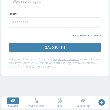
Hasło
nie pamiętam hasła
ZALOGUJ SIĘ
Zalogowanie oznacza akceptację
Regulaminu serwisu
Wykop.pl w jego
aktualnym brzmieniu. Jeśli nie akceptujesz Regulaminu w całości,
prosimy o niekorzystanie z serwisu.
Główna
Wykopalisko
Hity
Mikroblog