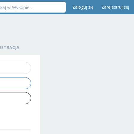
Zaloguj się
Zarejestruj się
ESTRACJA