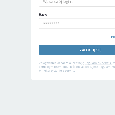
Hasło
ni
ZALOGUJ SIĘ
Zalogowanie oznacza akceptację
Regulaminu serwisu
W
aktualnym brzmieniu. Jeśli nie akceptujesz Regulaminu
o niekorzystanie z serwisu.