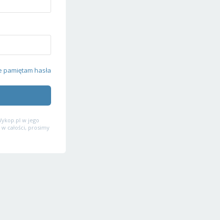
e pamiętam hasła
ykop.pl w jego
 w całości, prosimy