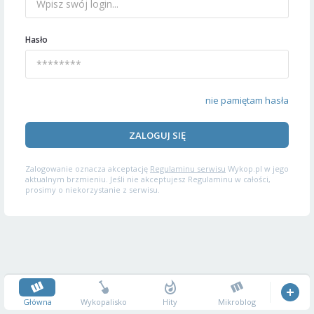
Hasło
nie pamiętam hasła
ZALOGUJ SIĘ
Zalogowanie oznacza akceptację
Regulaminu serwisu
Wykop.pl w jego
aktualnym brzmieniu. Jeśli nie akceptujesz Regulaminu w całości,
prosimy o niekorzystanie z serwisu.
Główna
Wykopalisko
Hity
Mikroblog