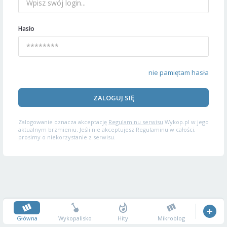
Hasło
nie pamiętam hasła
ZALOGUJ SIĘ
Zalogowanie oznacza akceptację
Regulaminu serwisu
Wykop.pl w jego
aktualnym brzmieniu. Jeśli nie akceptujesz Regulaminu w całości,
prosimy o niekorzystanie z serwisu.
Główna
Wykopalisko
Hity
Mikroblog