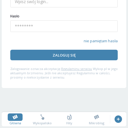
Hasło
nie pamiętam hasła
ZALOGUJ SIĘ
Zalogowanie oznacza akceptację
Regulaminu serwisu
Wykop.pl w jego
aktualnym brzmieniu. Jeśli nie akceptujesz Regulaminu w całości,
prosimy o niekorzystanie z serwisu.
Główna
Wykopalisko
Hity
Mikroblog