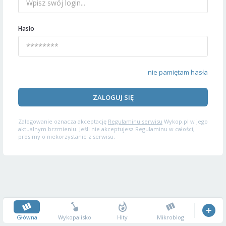
Hasło
nie pamiętam hasła
ZALOGUJ SIĘ
Zalogowanie oznacza akceptację
Regulaminu serwisu
Wykop.pl w jego
aktualnym brzmieniu. Jeśli nie akceptujesz Regulaminu w całości,
prosimy o niekorzystanie z serwisu.
Główna
Wykopalisko
Hity
Mikroblog