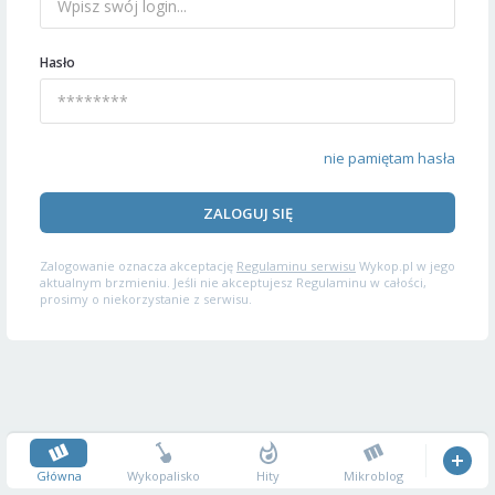
Hasło
nie pamiętam hasła
ZALOGUJ SIĘ
Zalogowanie oznacza akceptację
Regulaminu serwisu
Wykop.pl w jego
aktualnym brzmieniu. Jeśli nie akceptujesz Regulaminu w całości,
prosimy o niekorzystanie z serwisu.
Główna
Wykopalisko
Hity
Mikroblog