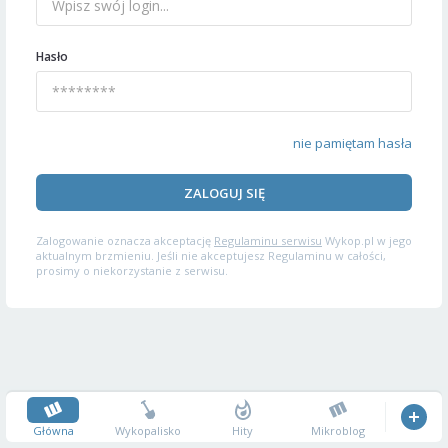
Hasło
nie pamiętam hasła
ZALOGUJ SIĘ
Zalogowanie oznacza akceptację
Regulaminu serwisu
Wykop.pl w jego
aktualnym brzmieniu. Jeśli nie akceptujesz Regulaminu w całości,
prosimy o niekorzystanie z serwisu.
Główna
Wykopalisko
Hity
Mikroblog