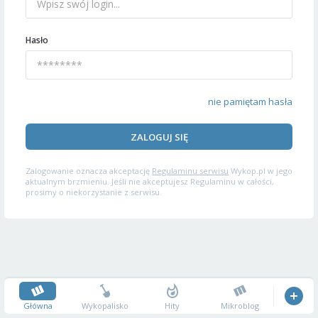
Hasło
nie pamiętam hasła
ZALOGUJ SIĘ
Zalogowanie oznacza akceptację
Regulaminu serwisu
Wykop.pl w jego
aktualnym brzmieniu. Jeśli nie akceptujesz Regulaminu w całości,
prosimy o niekorzystanie z serwisu.
Główna
Wykopalisko
Hity
Mikroblog