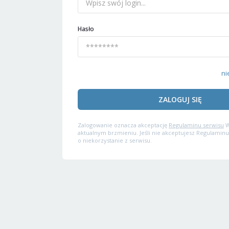
Hasło
ni
ZALOGUJ SIĘ
Zalogowanie oznacza akceptację
Regulaminu serwisu
W
aktualnym brzmieniu. Jeśli nie akceptujesz Regulaminu
o niekorzystanie z serwisu.