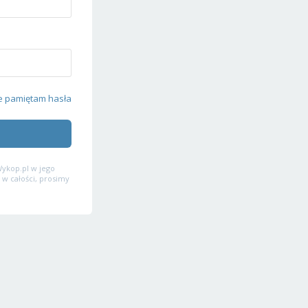
e pamiętam hasła
ykop.pl w jego
 w całości, prosimy