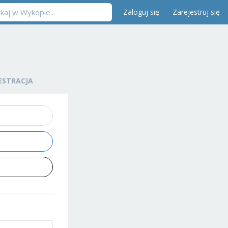
Zaloguj się
Zarejestruj się
ESTRACJA