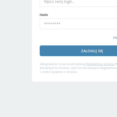
Hasło
ni
ZALOGUJ SIĘ
Zalogowanie oznacza akceptację
Regulaminu serwisu
W
aktualnym brzmieniu. Jeśli nie akceptujesz Regulaminu
o niekorzystanie z serwisu.