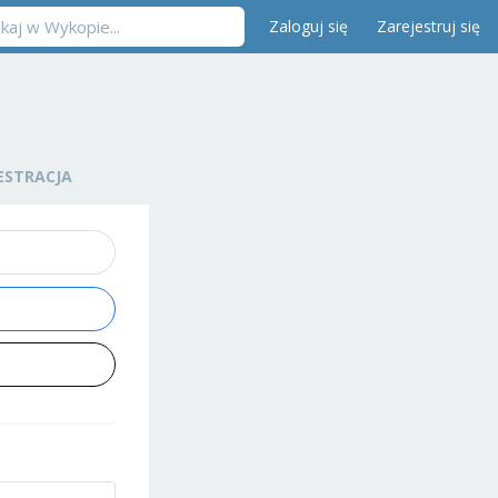
Zaloguj się
Zarejestruj się
ESTRACJA