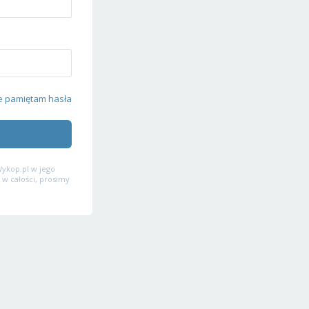
e pamiętam hasła
ykop.pl w jego
 w całości, prosimy