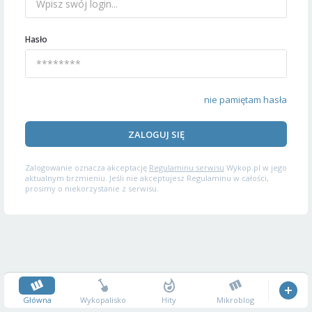
Hasło
nie pamiętam hasła
ZALOGUJ SIĘ
Zalogowanie oznacza akceptację
Regulaminu serwisu
Wykop.pl w jego
aktualnym brzmieniu. Jeśli nie akceptujesz Regulaminu w całości,
prosimy o niekorzystanie z serwisu.
Główna
Wykopalisko
Hity
Mikroblog