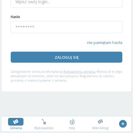
Hasło
nie pamiętam hasła
ZALOGUJ SIĘ
Zalogowanie oznacza akceptację
Regulaminu serwisu
Wykop.pl w jego
aktualnym brzmieniu. Jeśli nie akceptujesz Regulaminu w całości,
prosimy o niekorzystanie z serwisu.
Główna
Wykopalisko
Hity
Mikroblog