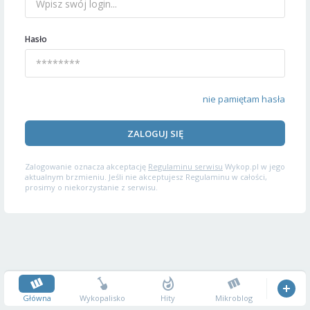
Hasło
nie pamiętam hasła
ZALOGUJ SIĘ
Zalogowanie oznacza akceptację
Regulaminu serwisu
Wykop.pl w jego
aktualnym brzmieniu. Jeśli nie akceptujesz Regulaminu w całości,
prosimy o niekorzystanie z serwisu.
Główna
Wykopalisko
Hity
Mikroblog