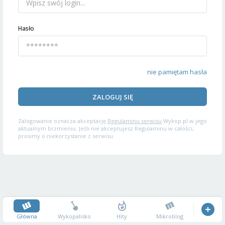
Hasło
nie pamiętam hasła
ZALOGUJ SIĘ
Zalogowanie oznacza akceptację
Regulaminu serwisu
Wykop.pl w jego
aktualnym brzmieniu. Jeśli nie akceptujesz Regulaminu w całości,
prosimy o niekorzystanie z serwisu.
Główna
Wykopalisko
Hity
Mikroblog