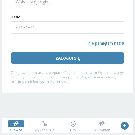
Hasło
nie pamiętam hasła
ZALOGUJ SIĘ
Zalogowanie oznacza akceptację
Regulaminu serwisu
Wykop.pl w jego
aktualnym brzmieniu. Jeśli nie akceptujesz Regulaminu w całości,
prosimy o niekorzystanie z serwisu.
Główna
Wykopalisko
Hity
Mikroblog