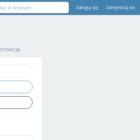
Zaloguj się
Zarejestruj się
ESTRACJA