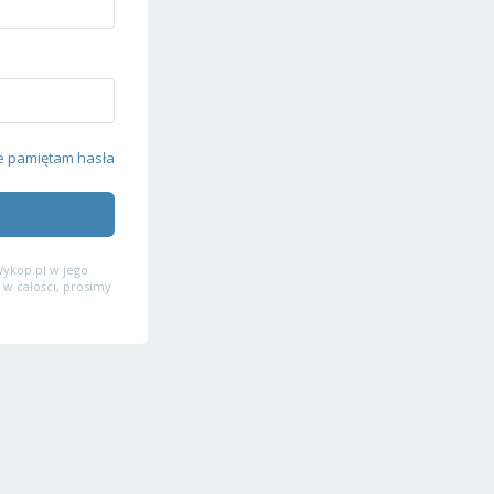
e pamiętam hasła
ykop.pl w jego
 w całości, prosimy