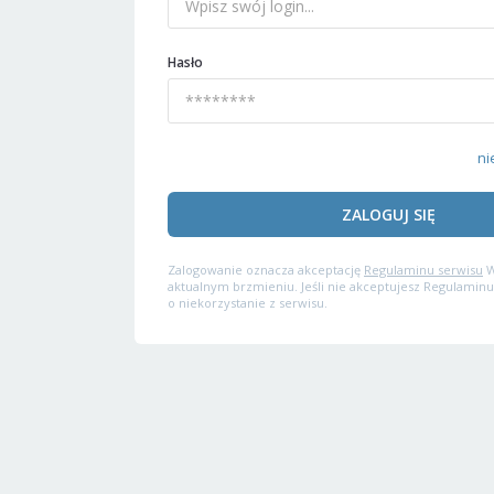
Hasło
ni
ZALOGUJ SIĘ
Zalogowanie oznacza akceptację
Regulaminu serwisu
W
aktualnym brzmieniu. Jeśli nie akceptujesz Regulaminu
o niekorzystanie z serwisu.