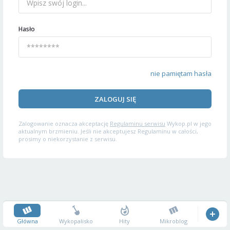
Hasło
nie pamiętam hasła
ZALOGUJ SIĘ
Zalogowanie oznacza akceptację
Regulaminu serwisu
Wykop.pl w jego
aktualnym brzmieniu. Jeśli nie akceptujesz Regulaminu w całości,
prosimy o niekorzystanie z serwisu.
Główna
Wykopalisko
Hity
Mikroblog