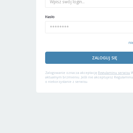
Hasło
ni
ZALOGUJ SIĘ
Zalogowanie oznacza akceptację
Regulaminu serwisu
W
aktualnym brzmieniu. Jeśli nie akceptujesz Regulaminu
o niekorzystanie z serwisu.