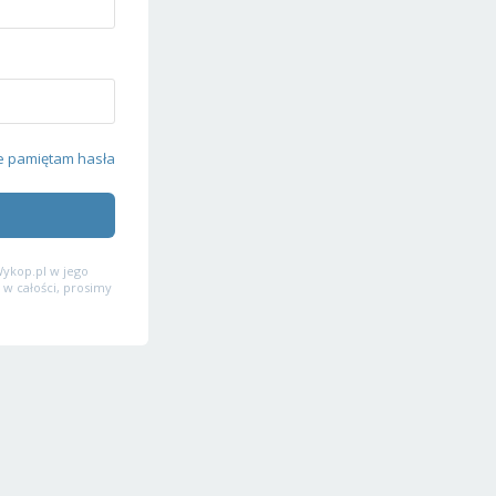
e pamiętam hasła
ykop.pl w jego
 w całości, prosimy