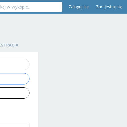
Zaloguj się
Zarejestruj się
ESTRACJA