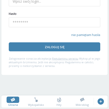
Hasło
nie pamiętam hasła
ZALOGUJ SIĘ
Zalogowanie oznacza akceptację
Regulaminu serwisu
Wykop.pl w jego
aktualnym brzmieniu. Jeśli nie akceptujesz Regulaminu w całości,
prosimy o niekorzystanie z serwisu.
Główna
Wykopalisko
Hity
Mikroblog