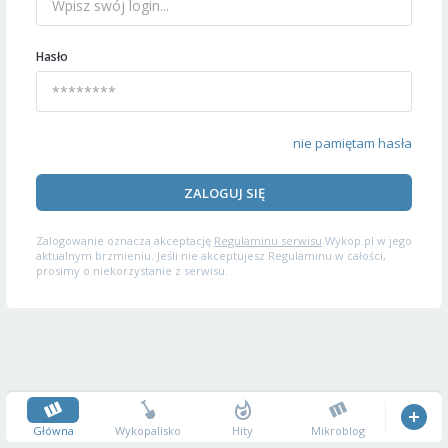
Hasło
nie pamiętam hasła
ZALOGUJ SIĘ
Zalogowanie oznacza akceptację
Regulaminu serwisu
Wykop.pl w jego
aktualnym brzmieniu. Jeśli nie akceptujesz Regulaminu w całości,
prosimy o niekorzystanie z serwisu.
Główna
Wykopalisko
Hity
Mikroblog