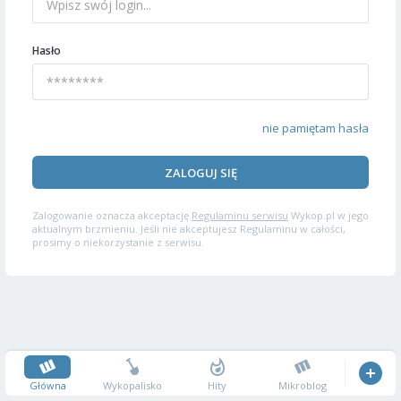
Hasło
nie pamiętam hasła
ZALOGUJ SIĘ
Zalogowanie oznacza akceptację
Regulaminu serwisu
Wykop.pl w jego
aktualnym brzmieniu. Jeśli nie akceptujesz Regulaminu w całości,
prosimy o niekorzystanie z serwisu.
Główna
Wykopalisko
Hity
Mikroblog