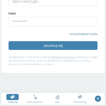
Hasło
nie pamiętam hasła
ZALOGUJ SIĘ
Zalogowanie oznacza akceptację
Regulaminu serwisu
Wykop.pl w jego
aktualnym brzmieniu. Jeśli nie akceptujesz Regulaminu w całości,
prosimy o niekorzystanie z serwisu.
Główna
Wykopalisko
Hity
Mikroblog