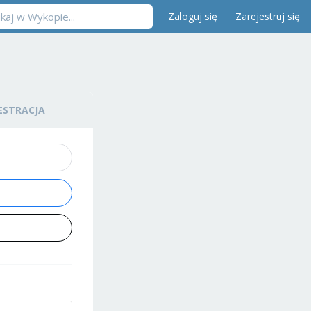
Zaloguj się
Zarejestruj się
ESTRACJA