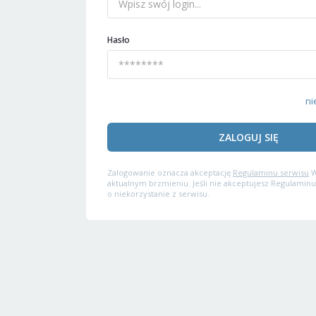
Hasło
ni
ZALOGUJ SIĘ
Zalogowanie oznacza akceptację
Regulaminu serwisu
W
aktualnym brzmieniu. Jeśli nie akceptujesz Regulaminu
o niekorzystanie z serwisu.