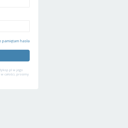
e pamiętam hasła
ykop.pl w jego
 w całości, prosimy