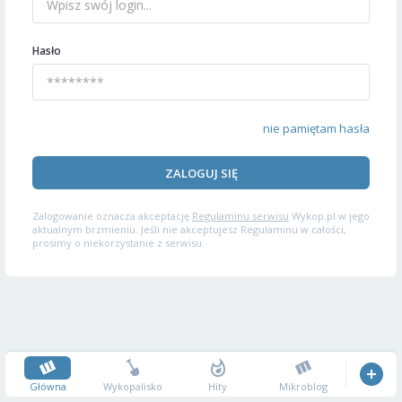
Hasło
nie pamiętam hasła
ZALOGUJ SIĘ
Zalogowanie oznacza akceptację
Regulaminu serwisu
Wykop.pl w jego
aktualnym brzmieniu. Jeśli nie akceptujesz Regulaminu w całości,
prosimy o niekorzystanie z serwisu.
Główna
Wykopalisko
Hity
Mikroblog