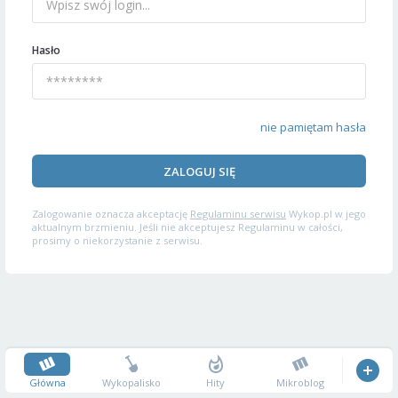
Hasło
nie pamiętam hasła
ZALOGUJ SIĘ
Zalogowanie oznacza akceptację
Regulaminu serwisu
Wykop.pl w jego
aktualnym brzmieniu. Jeśli nie akceptujesz Regulaminu w całości,
prosimy o niekorzystanie z serwisu.
Główna
Wykopalisko
Hity
Mikroblog