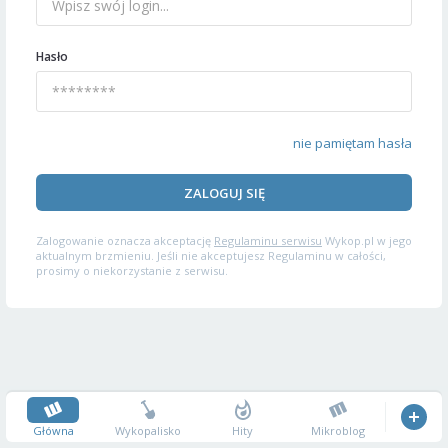
Hasło
nie pamiętam hasła
ZALOGUJ SIĘ
Zalogowanie oznacza akceptację
Regulaminu serwisu
Wykop.pl w jego
aktualnym brzmieniu. Jeśli nie akceptujesz Regulaminu w całości,
prosimy o niekorzystanie z serwisu.
Główna
Wykopalisko
Hity
Mikroblog