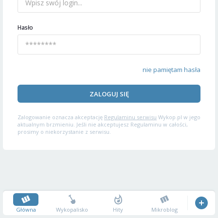
Hasło
nie pamiętam hasła
ZALOGUJ SIĘ
Zalogowanie oznacza akceptację
Regulaminu serwisu
Wykop.pl w jego
aktualnym brzmieniu. Jeśli nie akceptujesz Regulaminu w całości,
prosimy o niekorzystanie z serwisu.
Główna
Wykopalisko
Hity
Mikroblog