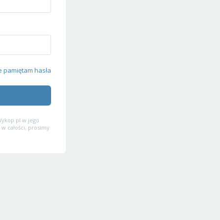
e pamiętam hasła
ykop.pl w jego
 w całości, prosimy