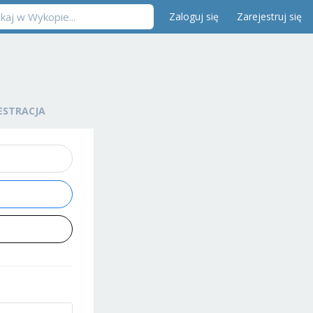
Zaloguj się
Zarejestruj się
ESTRACJA