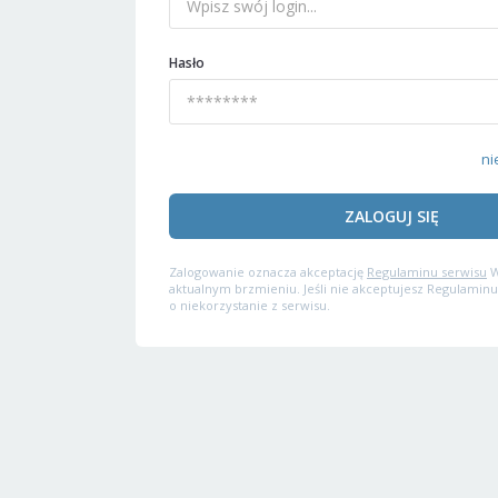
Hasło
ni
ZALOGUJ SIĘ
Zalogowanie oznacza akceptację
Regulaminu serwisu
W
aktualnym brzmieniu. Jeśli nie akceptujesz Regulaminu
o niekorzystanie z serwisu.